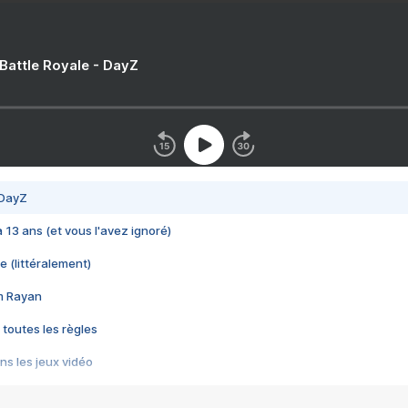
 Battle Royale - DayZ
 DayZ
 a 13 ans (et vous l'avez ignoré)
e (littéralement)
im Rayan
 toutes les règles
s les jeux vidéo
us choquant de Rockstar ? - Le scandale BULLY