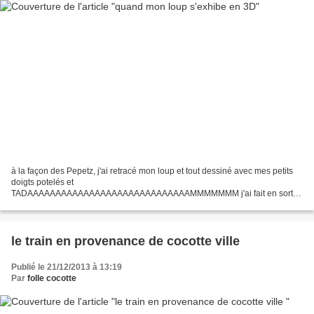
à la façon des Pepetz, j'ai retracé mon loup et tout dessiné avec mes petits
doigts potelés et
TADAAAAAAAAAAAAAAAAAAAAAAAAAAAAAMMMMMMM j'ai fait en sorte
de pouvoir lui ouvrir la tête , aprés l'avoir écervellé pour lui faire garder des
secrets, ou des...
le train en provenance de cocotte ville
Publié le 21/12/2013 à 13:19
Par
folle cocotte